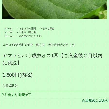
ホーム
>
コオロギの仲間
>
ヒバリ類他
ホーム
>
１年中 鳴く虫
ホーム
>
鳴き声の大きさ（小）
コオロギの仲間
１年中 鳴く虫
鳴き声の大きさ（小）
ヤマトヒバリ成虫オス1匹【ご入金後２日以内
に発送】
1,800円(内税)
在庫状況 0
９月末より販売予定
☆当店のこだわり