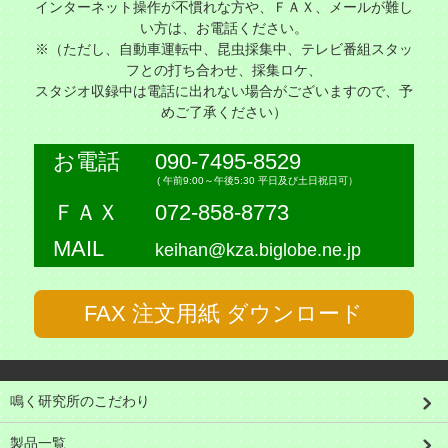
インターネット操作が不慣れな方や、ＦＡＸ、メールが難し
い方は、お電話ください。
※（ただし、自動車運転中、昆虫採集中、テレビ番組スタッ
フとの打ち合わせ、採集ロケ、
スタジオ収録中は電話に出れない場合がございますので、予
めご了承ください）
お電話
090-7495-8529
( 午前9:00～午後5:30 平日及び土日祝日可）
ＦＡＸ
072-858-8773
MAIL
keihan@kza.biglobe.ne.jp
FAX 注文用紙 ダウンロード
鳴く研究所のこだわり
製品一覧