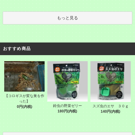
もっと見る
おすすめ商品
【コロギスが変な巣を作
った】
鈴虫の野菜ゼリー
スズ虫のエサ ３０ｇ
0円(内税)
180円(内税)
140円(内税)