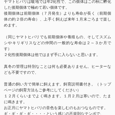
ヤマトヒバリは暖地では年2化性で、この個体はこの秋に孵化
した後期個体で極めて若い個体です。
後期個体は前期個体（７月発生）よりも寿命が長く（前期個
体の約２倍の寿命）、上手く飼えば来年１月末ごろまで楽し
めます。
（同じヤマトヒバリでも前期個体や養殖もの、そしてスズム
シやキリギリスなどの仲間の一般的な寿命は２～３か月で
す）
２化性後期個体は他ではまず手に入らないと思います。
真冬の管理は特別なことは何も必要ありません。ヒーターな
ども不要ですので、
普通の飼い方で簡単に飼えます。飼育説明書付き。（トップ
ページの飼育方法もご参考にしてください）
１２月くらいまでよく鳴きます。１月２月は寒いので、たま
に鳴きます。
お正月にヤマトヒバリの音色を楽しむのもおつなものです。
ギ・ギ・ギ・ギ・・・・という感じの不規則なテンポで、