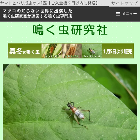
ヤマトヒバリ成虫オス1匹【ご入金後２日以内に発送】 ｜ コオロギの仲間 ｜鳴く虫研究社 | スズムシ マツムシ キリギリス 通販
サイトマップ
メニュー