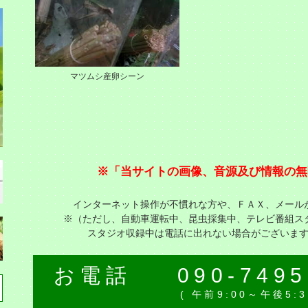
マツムシ産卵シーン
※「当サイトの画像、音源及び情報の無
インターネット操作が不慣れな方や、ＦＡＸ、メール
※（ただし、自動車運転中、昆虫採集中、テレビ番組ス
スタジオ収録中は電話に出れない場合がございま
お電話
090-7495
( 午前9:00～午後5