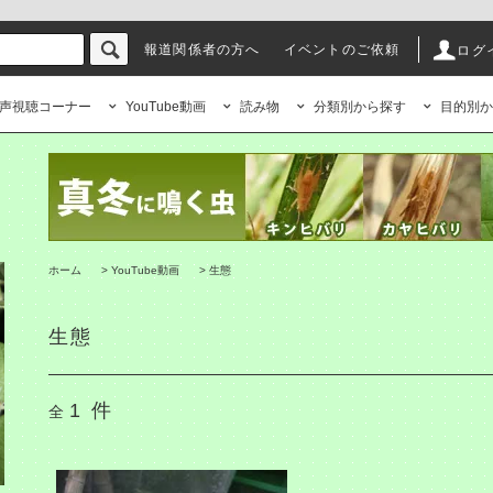
報道関係者の方へ
イベントのご依頼
ログ
声視聴コーナー
YouTube動画
読み物
分類別から探す
目的別か
ホーム
>
YouTube動画
>
生態
生態
1
件
全