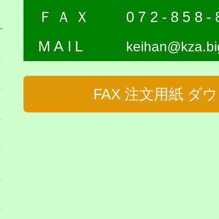
ＦＡＸ
072-858-
MAIL
keihan@kza.big
FAX 注文用紙 ダ