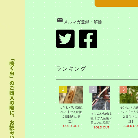
メルマガ登録・解除
ランキング
1
2
3
カヤヒバリ成虫1
キンヒバリ成
ペア【ご入金後
ペア【ご入
マツムシ幼虫１
２日以内に発
２日以内に
匹【ご入金後２
送】
送】
日以内に発送】
SOLD OUT
SOLD OU
SOLD OUT