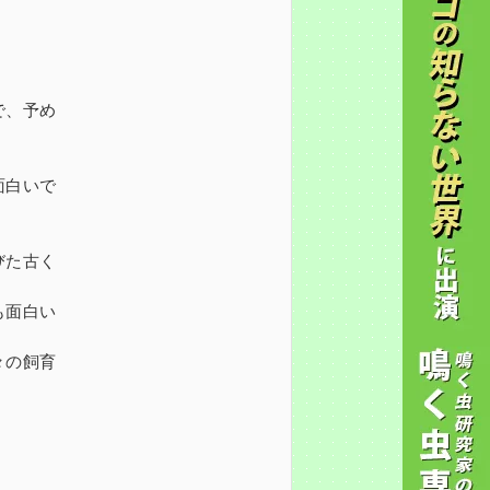
で、予め
面白いで
びた古く
も面白い
々の飼育