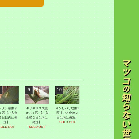
9
10
ンタン成虫オ
キリギリス成虫
キンヒバリ幼虫1
１匹【ご入金
オス１匹 【ご入
匹【ご入金後２
２日以内に発
金後２日以内に
日以内に発送】
送】
発送】
SOLD OUT
SOLD OUT
SOLD OUT