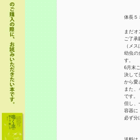
体長５
まだオ
ご了承
（メス
幼虫の
す。
6月末
決して
から愛
また、
です。
但し、
容器に
必ず分
送料は