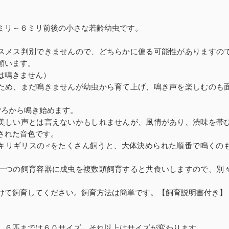
ミリ～６ミリ前後の小さな若齢幼虫です。
スメス判別できませんので、どちらかに偏る可能性がありますの
願います。
は鳴きません）
ため、まだ鳴きませんが幼虫から育て上げ、鳴き声を楽しむのも
ごろから鳴き始めます。
美しい声とは言えないかもしれませんが、風情があり、渋味を帯
された音色です。
キリギリスの♂をたくさん飼うと、大体決められた順番で鳴くの
一つの飼育容器に成虫を複数頭飼育すると共食いしますので、別
けて飼育してください。飼育方法は簡単です。【飼育説明書付き】
、６匹までは６０サイズ、それ以上はサイズが変わります。