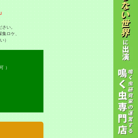
」
ださい。
採集ロケ、
い）
日可）