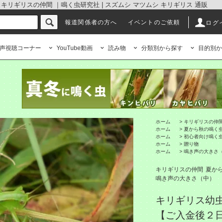
リギリスの仲間 ｜鳴く虫研究社 | スズムシ マツムシ キリギリス 通販
報道関係者の方へ
イベントのご依頼
ログ
声視聴コーナー
YouTube動画
読み物
分類別から探す
目的別か
ホーム
>
キリギリスの仲
ホーム
>
夏から秋の鳴く
ホーム
>
初心者向け鳴く
ホーム
>
贈り物
ホーム
>
鳴き声の大きさ
キリギリスの仲間
夏か
鳴き声の大きさ（中）
キリギリス幼
【ご入金後２