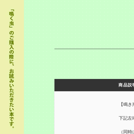
商品説
【鳴き
下記左
（同時