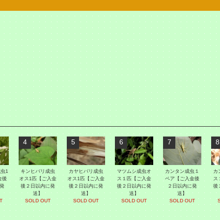
4
5
6
7
8
虫1
キンヒバリ成虫
カヤヒバリ成虫
マツムシ成虫オ
カンタン成虫１
カ
金後
オス1匹【ご入金
オス1匹【ご入金
ス１匹【ご入金
ペア【ご入金後
ス
発
後２日以内に発
後２日以内に発
後２日以内に発
２日以内に発
後
送】
送】
送】
送】
T
SOLD OUT
SOLD OUT
SOLD OUT
SOLD OUT