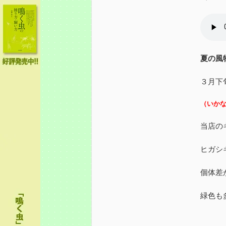
夏の風
３月下
（いか
当店の
ヒガシ
個体差
緑色も