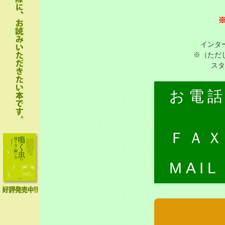
インタ
※（ただ
スタ
お電
ＦＡ
MAIL