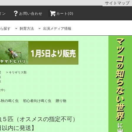
サイトマップ
イン
お問い合わせ
カート(0)
ら探す
飼育方法
出演メディア情報
間
>
キリギリス類
虫
虫
（中）
ら秋の鳴く虫
初心者向け鳴く虫
贈り物
虫５匹（オスメスの指定不可）
日以内に発送】