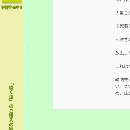
大量ご
※死着
＜注意
放虫し
これは
輸送中
い。 
め、注