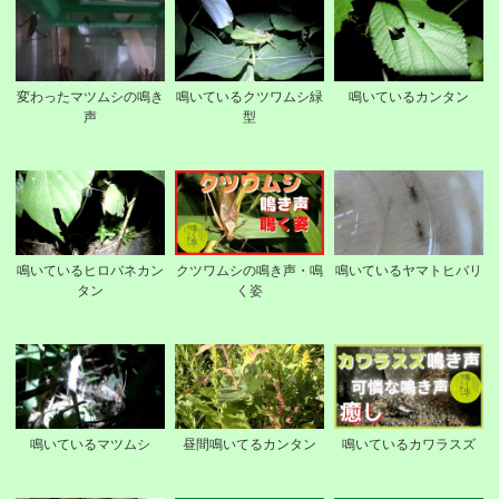
変わったマツムシの鳴き
鳴いているクツワムシ緑
鳴いているカンタン
声
型
鳴いているヒロバネカン
クツワムシの鳴き声・鳴
鳴いているヤマトヒバリ
タン
く姿
鳴いているマツムシ
昼間鳴いてるカンタン
鳴いているカワラスズ