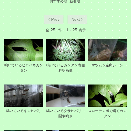
おすすめ順
新着順
< Prev
Next >
25
件
1
25
全
-
表示
鳴いているヒロバネカン
鳴いているカンタン表側
マツムシ産卵シーン
タン
鮮明画像
鳴いているキンヒバリ
鳴いているクサヒバリ・
スローテンポで鳴くカン
闘争鳴き
タン