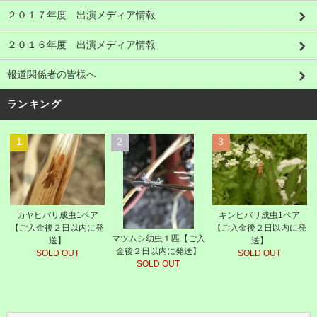
２０１７年度 出演メディア情報
２０１６年度 出演メディア情報
報道関係者の皆様へ
ランキング
1
2
3
カヤヒバリ成虫1ペア
キンヒバリ成虫1ペア
【ご入金後２日以内に発
【ご入金後２日以内に発
マツムシ幼虫１匹【ご入
送】
送】
金後２日以内に発送】
SOLD OUT
SOLD OUT
SOLD OUT