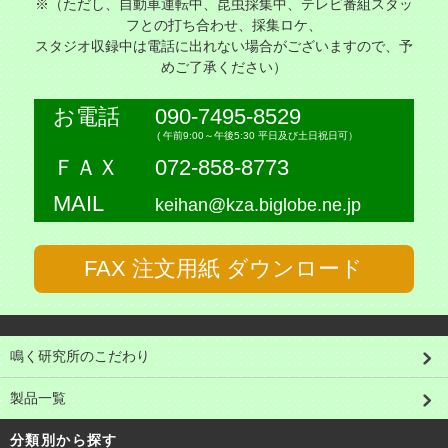
※（ただし、自動車運転中、昆虫採集中、テレビ番組スタッ
フとの打ち合わせ、採集ロケ、
スタジオ収録中は電話に出れない場合がございますので、予
めご了承ください）
お電話
090-7495-8529
( 午前9:00～午後5:30 平日及び土日祝日可）
ＦＡＸ
072-858-8773
MAIL
keihan@kza.biglobe.ne.jp
FAX 注文用紙 ダウンロード
鳴く研究所のこだわり
製品一覧
分類別から探す