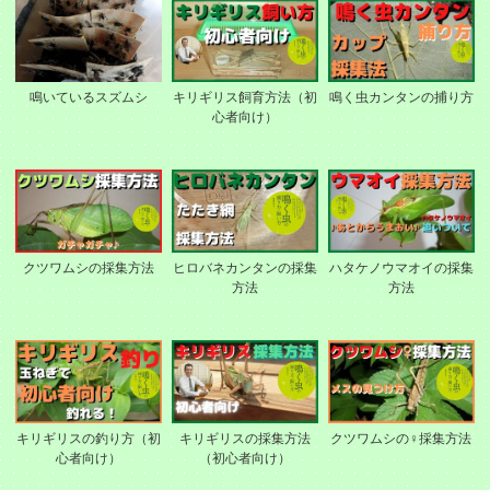
鳴いているスズムシ
キリギリス飼育方法（初
鳴く虫カンタンの捕り方
心者向け）
クツワムシの採集方法
ヒロバネカンタンの採集
ハタケノウマオイの採集
方法
方法
キリギリスの釣り方（初
キリギリスの採集方法
クツワムシの♀採集方法
心者向け）
（初心者向け）