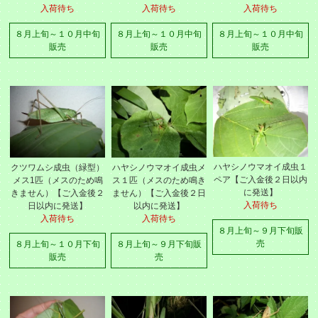
入荷待ち
入荷待ち
入荷待ち
８月上旬～１０月中旬
８月上旬～１０月中旬
８月上旬～１０月中旬
販売
販売
販売
ハヤシノウマオイ成虫１
クツワムシ成虫（緑型）
ハヤシノウマオイ成虫メ
ペア【ご入金後２日以内
メス1匹（メスのため鳴
ス１匹（メスのため鳴き
に発送】
きません）【ご入金後２
ません）【ご入金後２日
入荷待ち
日以内に発送】
以内に発送】
入荷待ち
入荷待ち
８月上旬～９月下旬販
売
８月上旬～１０月下旬
８月上旬～９月下旬販
販売
売