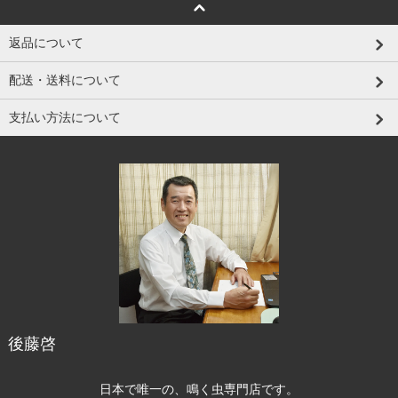
返品について
配送・送料について
支払い方法について
後藤啓
日本で唯一の、鳴く虫専門店です。