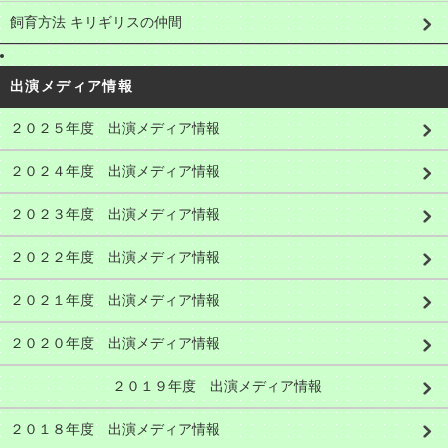
飼育方法 キリギリスの仲間
出演メディア情報
２０２５年度 出演メディア情報
２０２４年度 出演メディア情報
２０２３年度 出演メディア情報
２０２２年度 出演メディア情報
２０２１年度 出演メディア情報
２０２０年度 出演メディア情報
２０１９年度 出演メディア情報
２０１８年度 出演メディア情報