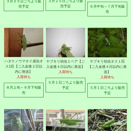
３月２５日ごろより販
３月２５日ごろより販
売予定
売予定
６月中旬～７月下旬販
売
ハタケノウマオイ成虫オ
ヤブキリ幼虫１ペア【ご
ヤブキリ幼虫オス１匹
ス1匹【ご入金後２日以
入金後４日以内に発送】
【ご入金後４日以内に発
内に発送】
入荷待ち
送】
入荷待ち
入荷待ち
５月１日ごろより販売
８月上旬～９月下旬販
予定
５月１日ごろより販売
売
予定