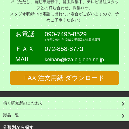
※（ただし、自動車運転中、昆虫採集中、テレビ番組スタッ
フとの打ち合わせ、採集ロケ、
スタジオ収録中は電話に出れない場合がございますので、予
めご了承ください）
お電話
090-7495-8529
( 午前9:00～午後5:30 平日及び土日祝日可）
ＦＡＸ
072-858-8773
MAIL
keihan@kza.biglobe.ne.jp
FAX 注文用紙 ダウンロード
鳴く研究所のこだわり
製品一覧
分類別から探す