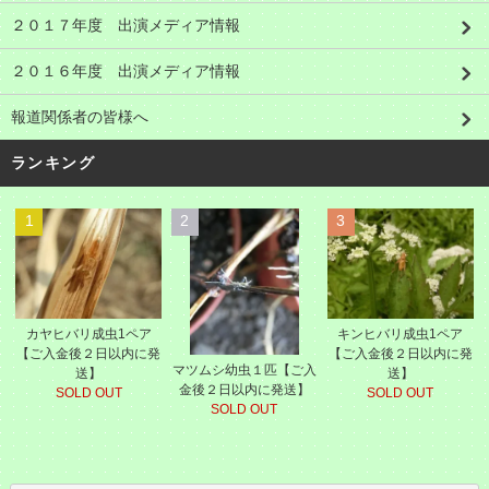
２０１７年度 出演メディア情報
２０１６年度 出演メディア情報
報道関係者の皆様へ
ランキング
1
2
3
カヤヒバリ成虫1ペア
キンヒバリ成虫1ペア
【ご入金後２日以内に発
【ご入金後２日以内に発
マツムシ幼虫１匹【ご入
送】
送】
金後２日以内に発送】
SOLD OUT
SOLD OUT
SOLD OUT