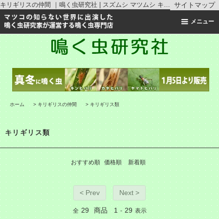
キリギリスの仲間 ｜鳴く虫研究社 | スズムシ マツムシ キリギリス 通販
サイトマップ
メニュー
ホーム
>
キリギリスの仲間
>
キリギリス類
キリギリス類
おすすめ順
価格順
新着順
< Prev
Next >
29
商品
1
29
全
-
表示