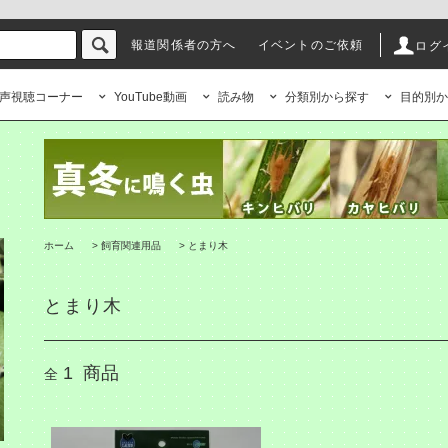
報道関係者の方へ
イベントのご依頼
ログ
声視聴コーナー
YouTube動画
読み物
分類別から探す
目的別か
ホーム
>
飼育関連用品
>
とまり木
とまり木
1
商品
全