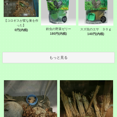
【コロギスが変な巣を作
った】
鈴虫の野菜ゼリー
スズ虫のエサ ３０ｇ
0円(内税)
180円(内税)
140円(内税)
もっと見る