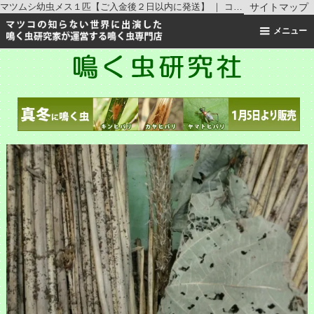
マツムシ幼虫メス１匹【ご入金後２日以内に発送】 ｜ コオロギの仲間 ｜鳴く虫研究社 | スズムシ マツムシ キリギリス 通販
サイトマップ
メニュー