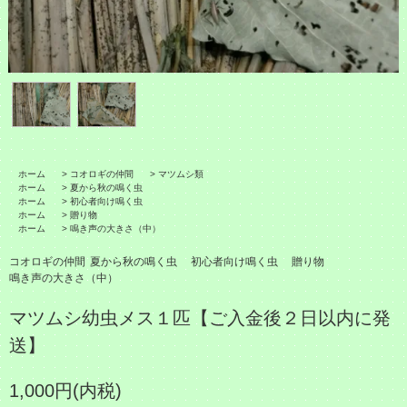
ホーム
>
コオロギの仲間
>
マツムシ類
ホーム
>
夏から秋の鳴く虫
ホーム
>
初心者向け鳴く虫
ホーム
>
贈り物
ホーム
>
鳴き声の大きさ（中）
コオロギの仲間
夏から秋の鳴く虫
初心者向け鳴く虫
贈り物
鳴き声の大きさ（中）
マツムシ幼虫メス１匹【ご入金後２日以内に発
送】
1,000円(内税)