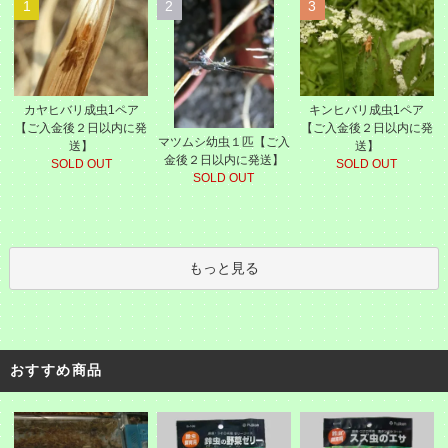
1
2
3
カヤヒバリ成虫1ペア
キンヒバリ成虫1ペア
【ご入金後２日以内に発
【ご入金後２日以内に発
マツムシ幼虫１匹【ご入
送】
送】
金後２日以内に発送】
SOLD OUT
SOLD OUT
SOLD OUT
もっと見る
おすすめ商品