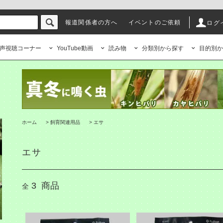
報道関係者の方へ
イベントのご依頼
ログ
声視聴コーナー
YouTube動画
読み物
分類別から探す
目的別か
ホーム
>
飼育関連用品
>
エサ
エサ
3
商品
全