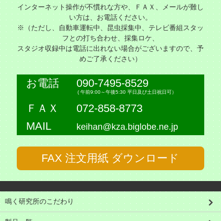
インターネット操作が不慣れな方や、ＦＡＸ、メールが難し
い方は、お電話ください。
※（ただし、自動車運転中、昆虫採集中、テレビ番組スタッ
フとの打ち合わせ、採集ロケ、
スタジオ収録中は電話に出れない場合がございますので、予
めご了承ください）
お電話
090-7495-8529
( 午前9:00～午後5:30 平日及び土日祝日可）
ＦＡＸ
072-858-8773
MAIL
keihan@kza.biglobe.ne.jp
FAX 注文用紙 ダウンロード
鳴く研究所のこだわり