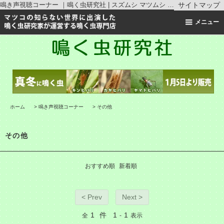
鳴き声視聴コーナー ｜鳴く虫研究社 | スズムシ マツムシ キリギリス 通販
サイトマップ
メニュー
ホーム
>
鳴き声視聴コーナー
>
その他
その他
おすすめ順
新着順
< Prev
Next >
1
件
1
1
全
-
表示