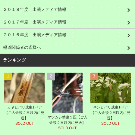
２０１８年度 出演メディア情報
２０１７年度 出演メディア情報
２０１６年度 出演メディア情報
報道関係者の皆様へ
ランキング
1
2
3
カヤヒバリ成虫1ペア
キンヒバリ成虫1ペア
【ご入金後２日以内に発
【ご入金後２日以内に発
マツムシ幼虫１匹【ご入
送】
送】
金後２日以内に発送】
SOLD OUT
SOLD OUT
SOLD OUT