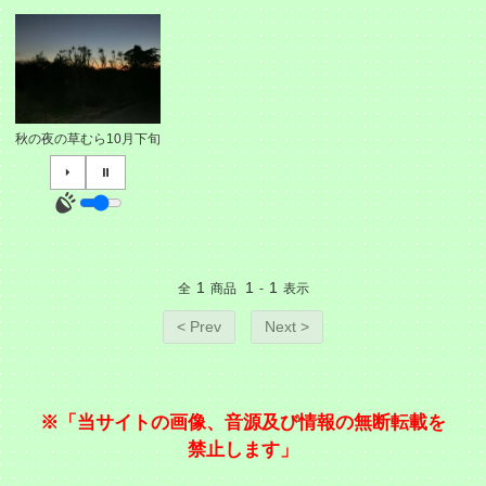
秋の夜の草むら10月下旬
⏵
⏸
1
1
1
全
商品
-
表示
< Prev
Next >
※「当サイトの画像、音源及び情報の無断転載を
禁止します」