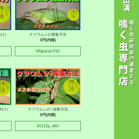
向け）
クツワムシの採集方法
0円(内税)
VRgny1d-P1E
向け）
クツワムシの♀採集方法
0円(内税)
2A21Zq_allU