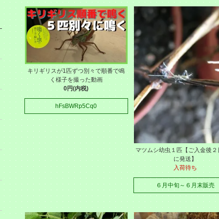
キリギリスが1匹ずつ別々で順番で鳴
く様子を撮った動画
0円(内税)
hFsBWRp5Cq0
マツムシ幼虫１匹【ご入金後２
に発送】
入荷待ち
６月中旬～６月末販売