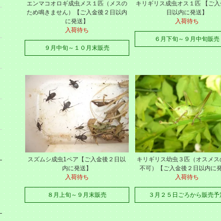
エンマコオロギ成虫メス１匹（メスの
キリギリス成虫オス１匹 【ご入
ため鳴きません）【ご入金後２日以内
日以内に発送】
に発送】
入荷待ち
入荷待ち
６月下旬～９月中旬販売
９月中旬～１０月末販売
スズムシ成虫1ペア【ご入金後２日以
キリギリス幼虫３匹（オスメス
内に発送】
不可）【ご入金後２日以内に
入荷待ち
入荷待ち
８月上旬～９月末販売
３月２５日ごろから販売予