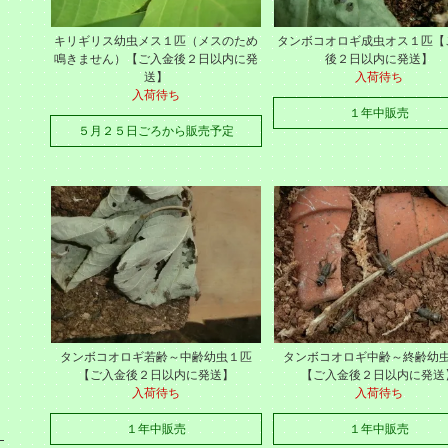
キリギリス幼虫メス１匹（メスのため
タンボコオロギ成虫オス１匹【
鳴きません）【ご入金後２日以内に発
後２日以内に発送】
送】
入荷待ち
入荷待ち
１年中販売
５月２５日ごろから販売予定
タンボコオロギ若齢～中齢幼虫１匹
タンボコオロギ中齢～終齢幼
【ご入金後２日以内に発送】
【ご入金後２日以内に発送
入荷待ち
入荷待ち
１年中販売
１年中販売