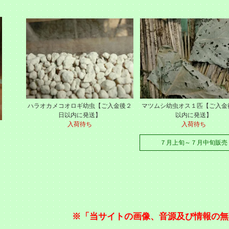
ハラオカメコオロギ幼虫【ご入金後２
マツムシ幼虫オス１匹【ご入金
日以内に発送】
以内に発送】
入荷待ち
入荷待ち
７月上旬～７月中旬販売
※「当サイトの画像、音源及び情報の無