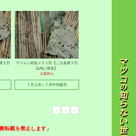
後２日
マツムシ幼虫メス１匹【ご入金後２日
以内に発送】
入荷待ち
７月上旬～７月中旬販売
<
1
>
断転載を禁止します」