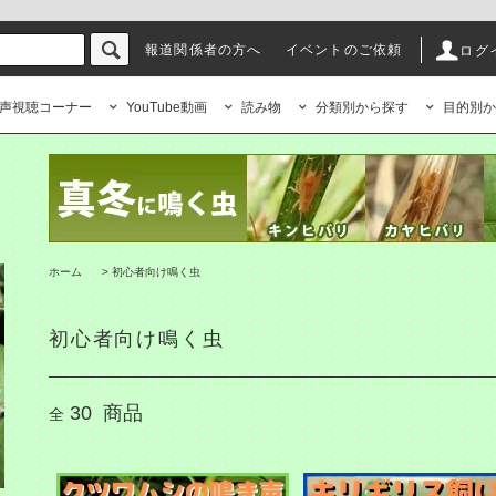
報道関係者の方へ
イベントのご依頼
ログ
声視聴コーナー
YouTube動画
読み物
分類別から探す
目的別か
ホーム
>
初心者向け鳴く虫
初心者向け鳴く虫
30
商品
全