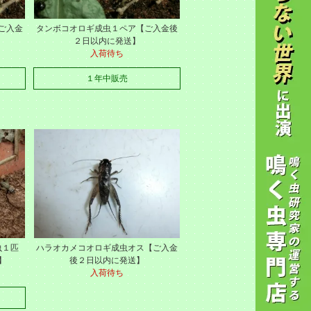
ご入金
タンボコオロギ成虫１ペア【ご入金後
２日以内に発送】
入荷待ち
１年中販売
虫１匹
ハラオカメコオロギ成虫オス【ご入金
】
後２日以内に発送】
入荷待ち