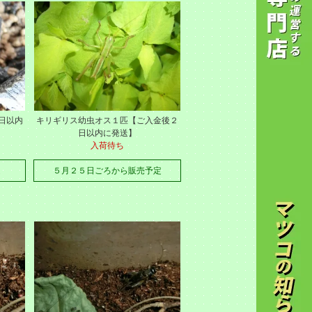
日以内
キリギリス幼虫オス１匹【ご入金後２
日以内に発送】
入荷待ち
定
５月２５日ごろから販売予定