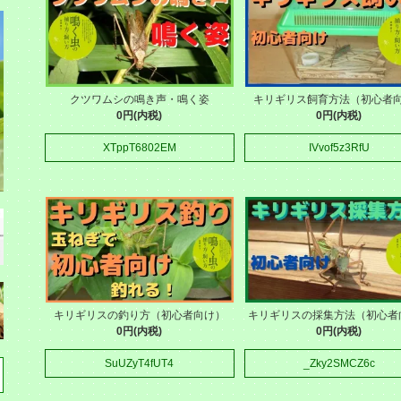
クツワムシの鳴き声・鳴く姿
キリギリス飼育方法（初心者
0円(内税)
0円(内税)
XTppT6802EM
IVvof5z3RfU
キリギリスの釣り方（初心者向け）
キリギリスの採集方法（初心者
0円(内税)
0円(内税)
SuUZyT4fUT4
_Zky2SMCZ6c