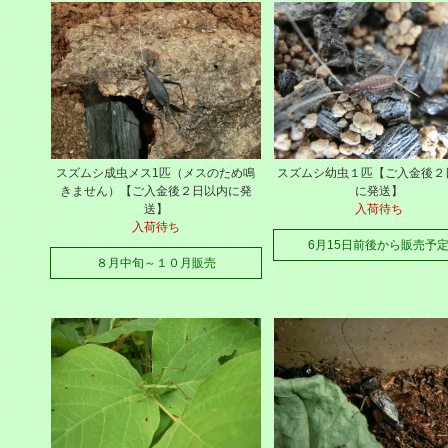
スズムシ成虫メス1匹（メスのため鳴
スズムシ幼虫１匹【ご入金後２
きません）【ご入金後２日以内に発
に発送】
送】
入荷待ち
入荷待ち
6月15日前後から販売予
８月中旬～１０月販売