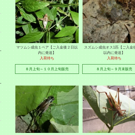
マツムシ成虫１ペア【ご入金後２日以
スズムシ成虫オス1匹【ご入金
内に発送】
以内に発送】
入荷待ち
入荷待ち
８月上旬～１０月上旬販売
８月上旬～９月末販売