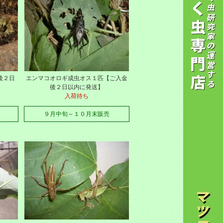
後２日
エンマコオロギ成虫オス１匹【ご入金
後２日以内に発送】
入荷待ち
９月中旬～１０月末販売