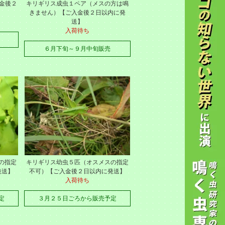
金後２
キリギリス成虫１ペア（メスの方は鳴
きません）【ご入金後２日以内に発
送】
入荷待ち
６月下旬～９月中旬販売
の指定
キリギリス幼虫５匹（オスメスの指定
発送】
不可）【ご入金後２日以内に発送】
入荷待ち
定
３月２５日ごろから販売予定