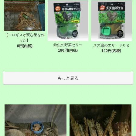
【コロギスが変な巣を作
った】
鈴虫の野菜ゼリー
スズ虫のエサ ３０ｇ
0円(内税)
180円(内税)
140円(内税)
もっと見る