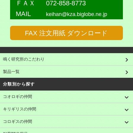
ＦＡＸ
072-858-8773
MAIL
keihan@kza.biglobe.ne.jp
FAX 注文用紙 ダウンロード
鳴く研究所のこだわり
製品一覧
分類別から探す
コオロギの仲間
キリギリスの仲間
コロギスの仲間