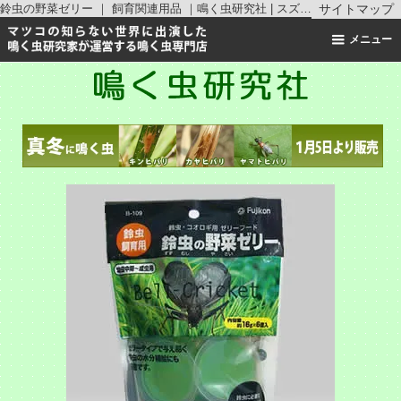
鈴虫の野菜ゼリー ｜ 飼育関連用品 ｜鳴く虫研究社 | スズムシ マツムシ キリギリス 通販
サイトマップ
メニュー