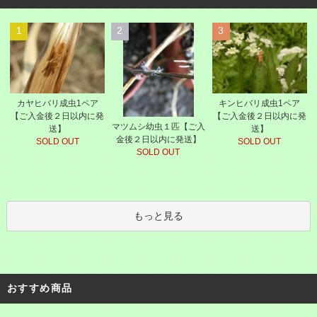
1
2
3
カヤヒバリ成虫1ペア
キンヒバリ成虫1ペア
【ご入金後２日以内に発
【ご入金後２日以内に発
マツムシ幼虫１匹【ご入
送】
送】
金後２日以内に発送】
SOLD OUT
SOLD OUT
SOLD OUT
もっと見る
おすすめ商品