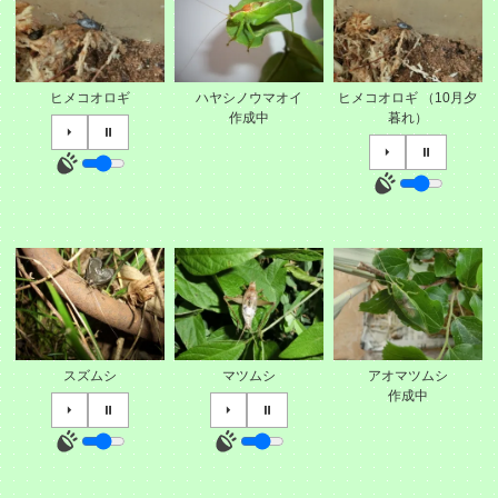
ヒメコオロギ
ハヤシノウマオイ
ヒメコオロギ （10月夕
作成中
暮れ）
⏵
⏸
⏵
⏸
スズムシ
マツムシ
アオマツムシ
作成中
⏵
⏸
⏵
⏸