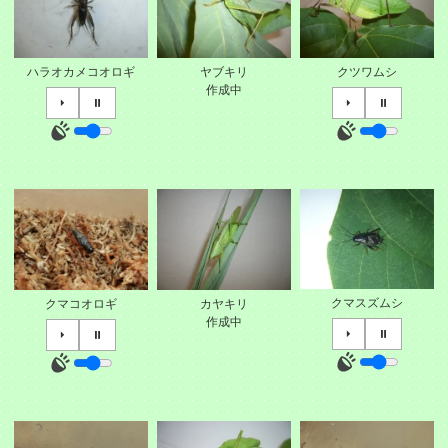
ハラオカメコオロギ
ヤブキリ
クツワムシ
作成中
⏵
⏸
⏵
⏸
クマスズムシ
クマコオロギ
カヤキリ
作成中
⏵
⏸
⏵
⏸