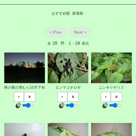
おすすめ順
新着順
< Prev
Next >
28
件
1
28
全
-
表示
秋の夜の草むら10月下旬
エンマコオロギ
ニシキリギリス
⏵
⏸
⏵
⏸
⏵
⏸