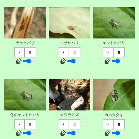
カヤヒバリ
クサヒバリ
ヤマトヒバリ
⏵
⏸
⏵
⏸
⏵
⏸
冬のヤマトヒバリ
カワラスズ
カネタタキ
⏵
⏸
⏵
⏸
⏵
⏸