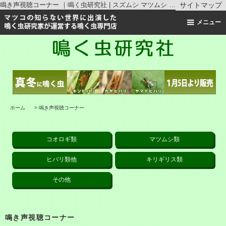
鳴き声視聴コーナー ｜鳴く虫研究社 | スズムシ マツムシ キリギリス 通販
サイトマップ
メニュー
ホーム
>
鳴き声視聴コーナー
コオロギ類
マツムシ類
ヒバリ類他
キリギリス類
その他
鳴き声視聴コーナー