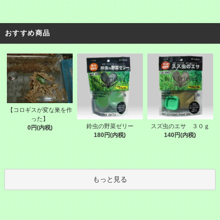
おすすめ商品
【コロギスが変な巣を作
った】
鈴虫の野菜ゼリー
スズ虫のエサ ３０ｇ
0円(内税)
180円(内税)
140円(内税)
もっと見る