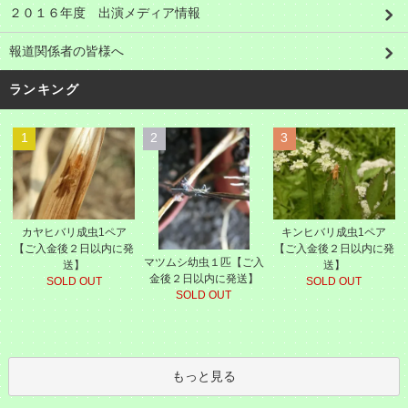
２０１６年度 出演メディア情報
報道関係者の皆様へ
ランキング
1
2
3
カヤヒバリ成虫1ペア
キンヒバリ成虫1ペア
【ご入金後２日以内に発
【ご入金後２日以内に発
マツムシ幼虫１匹【ご入
送】
送】
金後２日以内に発送】
SOLD OUT
SOLD OUT
SOLD OUT
もっと見る