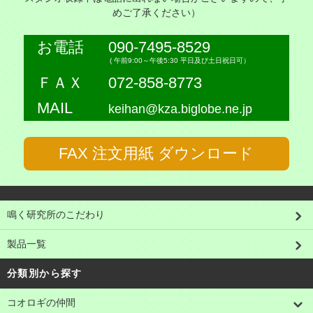
めご了承ください）
お電話
090-7495-8529
( 午前9:00～午後5:30 平日及び土日祝日可）
ＦＡＸ
072-858-8773
MAIL
keihan@kza.biglobe.ne.jp
FAX 注文用紙 ダウンロード
鳴く研究所のこだわり
製品一覧
分類別から探す
コオロギの仲間