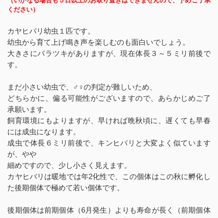
（いかなる場合も５日以上のお取り置きはできませんので、予めご了承
ください）
カヤヒバリ幼虫１匹です。
幼虫から育て上げ鳴き声を楽しむのも面白いでしょう。
大きさにバラツキがありますが、現在体長３～５ミリ前後で
す。
まだ小さい幼虫で、♂♀の判定が難しいため、
どちらかに、偏る可能性がございますので、あらかじめご了
承願います。
飼育環境にもよりますが、早ければ晩秋頃に、遅くても早春
には成虫になります。
成虫で体長６ミリ前後で、キンヒバリと大変よく似ています
が、やや
細めですので、少し小さく見えます。
カヤヒバリは暖地では年2化性で、この個体はこの秋に孵化し
た後期個体で極めて若い個体です。
後期個体は前期個体（6月発生）よりも寿命が長く（前期個体