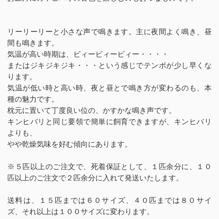
リーリーリーと小さな声で鳴きます。主に夜間よく鳴き、昼
間も鳴きます。
気温が高い時期は、ビィービィービィー・・・・
またはジキジキジキ・・・という感じでテンポが少し早くな
ります。
気温が低い時と高い時、夜と昼とで鳴き方が変わるのも、本
種の魅力です。
枕元に置いて丁度良い位の、かすかな鳴き声です。
キンヒバリと同じ要領で簡単に飼育できますが、キンヒバリ
よりも、
やや乾燥気味を好む傾向にあります。
※５匹以上のご注文で、死着保証として、１匹余分に、１０
匹以上のご注文で２匹余分に入れて発送いたします。
送料は、１５匹までは６０サイズ、４０匹までは８０サイ
ズ、それ以上は１００サイズに変わります。