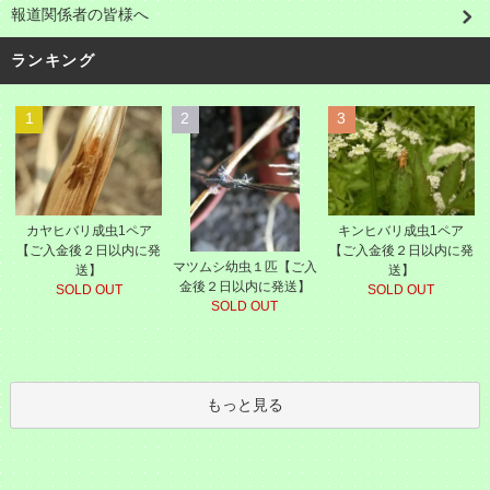
報道関係者の皆様へ
ランキング
1
2
3
カヤヒバリ成虫1ペア
キンヒバリ成虫1ペア
【ご入金後２日以内に発
【ご入金後２日以内に発
マツムシ幼虫１匹【ご入
送】
送】
金後２日以内に発送】
SOLD OUT
SOLD OUT
SOLD OUT
もっと見る