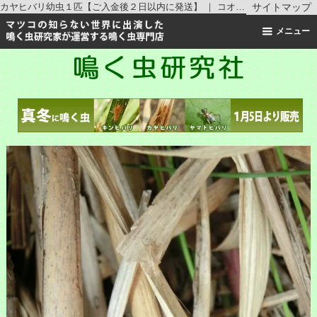
カヤヒバリ幼虫１匹【ご入金後２日以内に発送】 ｜ コオロギの仲間 ｜鳴く虫研究社 | スズムシ マツムシ キリギリス 通販
サイトマップ
メニュー