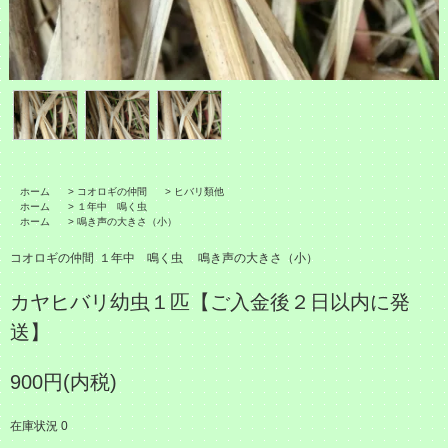
ホーム
>
コオロギの仲間
>
ヒバリ類他
ホーム
>
１年中 鳴く虫
ホーム
>
鳴き声の大きさ（小）
コオロギの仲間
１年中 鳴く虫
鳴き声の大きさ（小）
カヤヒバリ幼虫１匹【ご入金後２日以内に発
送】
900円(内税)
在庫状況 0