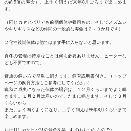
の約5倍の寿命）、上手く飼えば来年8月ごろまで楽しめま
す。
（同じカヤヒバリでも前期個体や養殖もの、そしてスズムシ
やキリギリスなどの仲間の一般的な寿命は２～３か月です）
２化性後期個体は他ではまず手に入らないと思います。
真冬の管理は特別なことは何も必要ありません。ヒーターな
ども不要ですので、
普通の飼い方で簡単に飼えます。飼育説明書付き。（トップ
ページの飼育方法もご参考にしてください）
晩秋に成虫になった個体の場合は、１２月くらいまでよく鳴
きます。１月２月は寒いので、たまに鳴きます。そして３月
くらいから
また、よく鳴くようになり、上手く飼えば来年8月くらいまで
楽しめます。
お正月にカヤヒバリの音色を楽しむのもおつなものです。