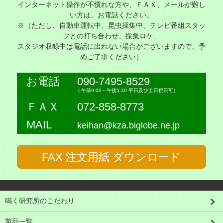
インターネット操作が不慣れな方や、ＦＡＸ、メールが難し
い方は、お電話ください。
※（ただし、自動車運転中、昆虫採集中、テレビ番組スタッ
フとの打ち合わせ、採集ロケ、
スタジオ収録中は電話に出れない場合がございますので、予
めご了承ください）
お電話
090-7495-8529
( 午前9:00～午後5:30 平日及び土日祝日可）
ＦＡＸ
072-858-8773
MAIL
keihan@kza.biglobe.ne.jp
FAX 注文用紙 ダウンロード
鳴く研究所のこだわり
製品一覧