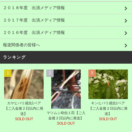
２０１８年度 出演メディア情報
２０１７年度 出演メディア情報
２０１６年度 出演メディア情報
報道関係者の皆様へ
ランキング
1
2
3
カヤヒバリ成虫1ペア
キンヒバリ成虫1ペア
【ご入金後２日以内に発
【ご入金後２日以内に発
マツムシ幼虫１匹【ご入
送】
送】
金後２日以内に発送】
SOLD OUT
SOLD OUT
SOLD OUT