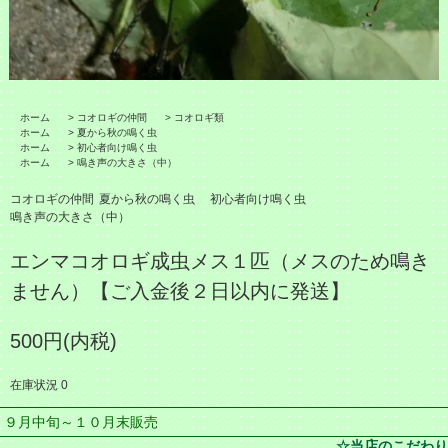
ホーム
>
コオロギの仲間
>
コオロギ類
ホーム
>
夏から秋の鳴く虫
ホーム
>
初心者向け鳴く虫
ホーム
>
鳴き声の大きさ（中）
コオロギの仲間
夏から秋の鳴く虫
初心者向け鳴く虫
鳴き声の大きさ（中）
エンマコオロギ成虫メス１匹（メスのため鳴き
ません）【ご入金後２日以内に発送】
500円(内税)
在庫状況 0
９月中旬～１０月末販売
☆当店のこだわり