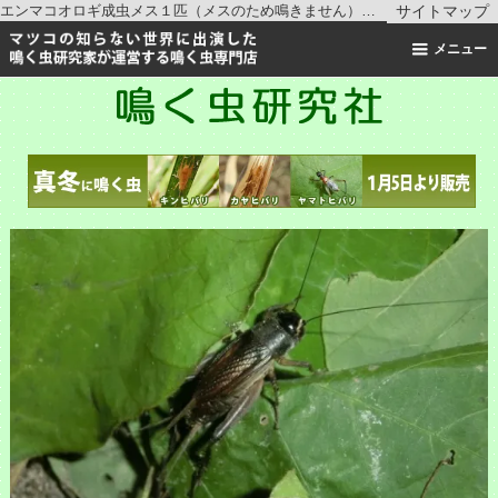
エンマコオロギ成虫メス１匹（メスのため鳴きません）【ご入金後２日以内に発送】 ｜ コオロギの仲間 ｜鳴く虫研究社 | スズムシ マツムシ キリギリス 通販
サイトマップ
メニュー