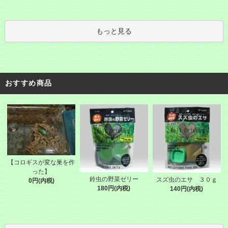
もっと見る
おすすめ商品
【コロギスが変な巣を作
った】
鈴虫の野菜ゼリー
スズ虫のエサ ３０ｇ
0円(内税)
180円(内税)
140円(内税)