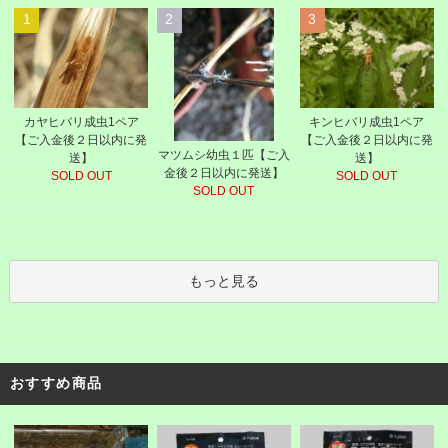
1
2
3
カヤヒバリ成虫1ペア
キンヒバリ成虫1ペア
【ご入金後２日以内に発
【ご入金後２日以内に発
マツムシ幼虫１匹【ご入
送】
送】
金後２日以内に発送】
SOLD OUT
SOLD OUT
SOLD OUT
もっと見る
おすすめ商品