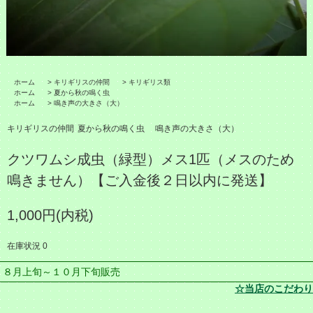
ホーム
>
キリギリスの仲間
>
キリギリス類
ホーム
>
夏から秋の鳴く虫
ホーム
>
鳴き声の大きさ（大）
キリギリスの仲間
夏から秋の鳴く虫
鳴き声の大きさ（大）
クツワムシ成虫（緑型）メス1匹（メスのため
鳴きません）【ご入金後２日以内に発送】
1,000円(内税)
在庫状況 0
８月上旬～１０月下旬販売
☆当店のこだわり