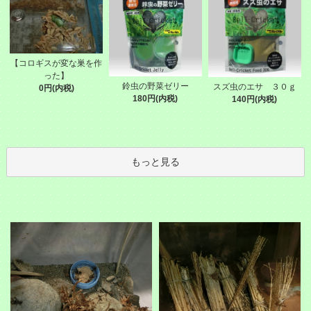
【コロギスが変な巣を作
った】
鈴虫の野菜ゼリー
スズ虫のエサ ３０ｇ
0円(内税)
180円(内税)
140円(内税)
もっと見る