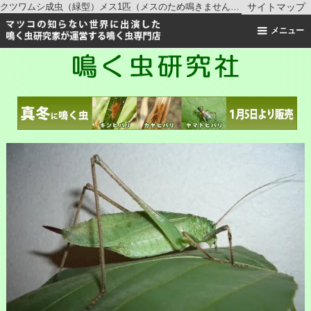
クツワムシ成虫（緑型）メス1匹（メスのため鳴きません）【ご入金後２日以内に発送】 ｜ キリギリスの仲間 ｜鳴く虫研究社 | スズムシ マツムシ キリギリス 通販
サイトマップ
メニュー