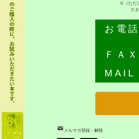
※（ただ
スタ
お電
ＦＡ
MAIL
メルマガ登録・解除