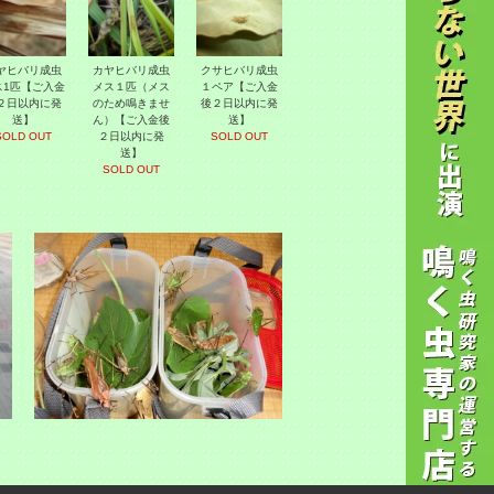
ヤヒバリ成虫
カヤヒバリ成虫
クサヒバリ成虫
ス1匹【ご入金
メス１匹（メス
１ペア【ご入金
２日以内に発
のため鳴きませ
後２日以内に発
送】
ん）【ご入金後
送】
SOLD OUT
２日以内に発
SOLD OUT
送】
SOLD OUT