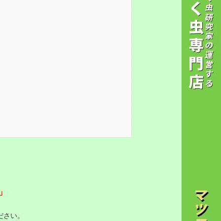
」
ださい。