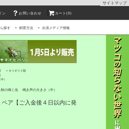
サイトマップ
イン
お問い合わせ
カート(0)
ら探す
飼育方法
出演メディア情報
間
>
キリギリス類
虫
（中）
ら秋の鳴く虫
鳴き声の大きさ（中）
１ペア【ご入金後４日以内に発