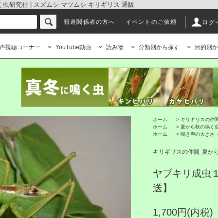
研究社 | スズムシ マツムシ キリギリス 通販
報道関係者の方へ
イベントのご依頼
ログ
声視聴コーナー
YouTube動画
読み物
分類別から探す
目的別か
ホーム
>
キリギリスの仲
ホーム
>
夏から秋の鳴く
ホーム
>
鳴き声の大きさ
キリギリスの仲間
夏か
ヤブキリ成虫
送】
1,700円(内税)