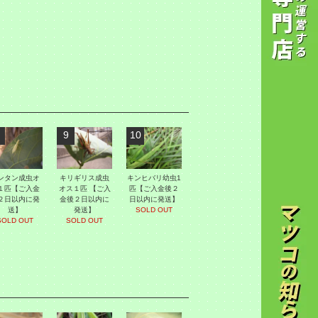
9
10
ンタン成虫オ
キリギリス成虫
キンヒバリ幼虫1
１匹【ご入金
オス１匹 【ご入
匹【ご入金後２
２日以内に発
金後２日以内に
日以内に発送】
送】
発送】
SOLD OUT
SOLD OUT
SOLD OUT