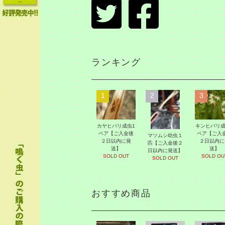
ランキング
1
2
3
カヤヒバリ成虫1
キンヒバリ成
ペア【ご入金後
ペア【ご入
マツムシ幼虫１
２日以内に発
２日以内に
匹【ご入金後２
送】
送】
日以内に発送】
SOLD OUT
SOLD OU
SOLD OUT
おすすめ商品