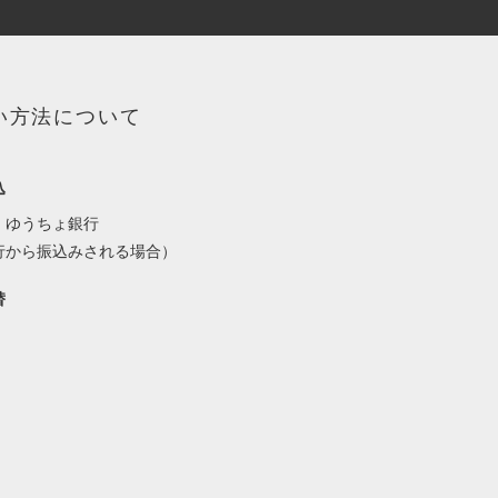
い方法について
込
：ゆうちょ銀行
行から振込みされる場合）
替