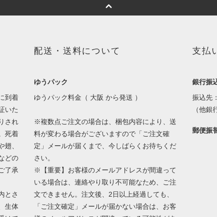
配送・送料について
支払
ゆうパック
銀行振
に到着
ゆうパック料金（ 大阪 から発送 ）
振込先
証いた
（他銀
りされ
※複数点ご注文の場合は、梱包内容により、送
郵便振
。死着
料が変わる場合がございますので「ご注文確
や翅、
定」メールが届くまで、今しばらくお待ちくだ
などの
さい。
ご了承
※【重要】お客様のメールアドレスが間違って
いる場合は、連絡やり取り不可能なため、ご注
内とさ
文できません。注文後、2日以上経過しても、
、生体
「ご注文確定」メールが届かない場合は、お客