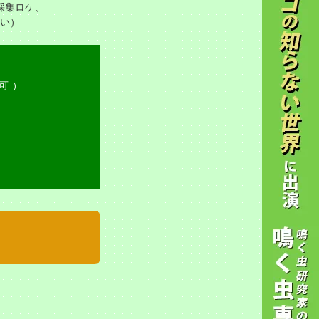
採集ロケ、
い）
日可）