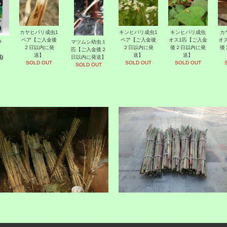
カヤヒバリ成虫1
キンヒバリ成虫1
キンヒバリ成虫
カ
ペア【ご入金後
ペア【ご入金後
オス1匹【ご入金
オ
エサ
マツムシ幼虫１
２日以内に発
２日以内に発
後２日以内に発
後
匹【ご入金後２
送】
送】
送】
)
日以内に発送】
SOLD OUT
SOLD OUT
SOLD OUT
SOLD OUT