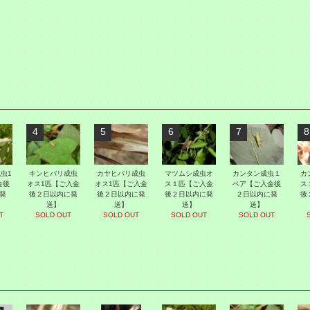
4
5
6
7
8
虫1
キンヒバリ成虫
カヤヒバリ成虫
マツムシ成虫オ
カンタン成虫１
カ
金後
オス1匹【ご入金
オス1匹【ご入金
ス１匹【ご入金
ペア【ご入金後
ス
発
後２日以内に発
後２日以内に発
後２日以内に発
２日以内に発
後
送】
送】
送】
送】
T
SOLD OUT
SOLD OUT
SOLD OUT
SOLD OUT