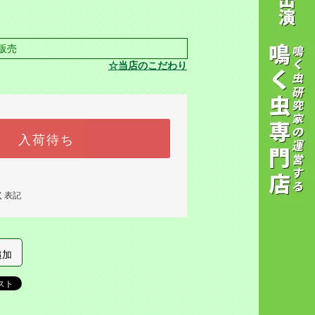
販売
☆当店のこだわり
入荷待ち
く表記
追加