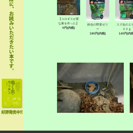
【コロギスが変
な巣を作った】
鈴虫の野菜ゼリ
スズ虫の
0円(内税)
ー
３０ｇ
180円(内税)
140円(内税