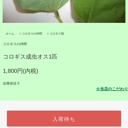
ホーム
>
コロギスの仲間
>
コロギス類
コロギスの仲間
コロギス成虫オス1匹
1,800円(内税)
在庫状況 0
☆当店のこだわり
入荷待ち