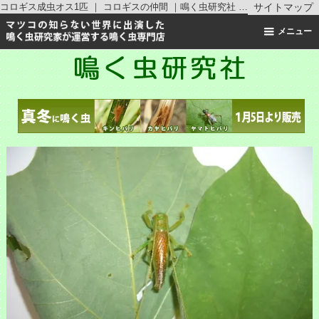
コロギス成虫オス1匹 ｜ コロギスの仲間 ｜鳴く虫研究社 | スズムシ マツムシ キリギリス 通販
サイトマップ
メニュー