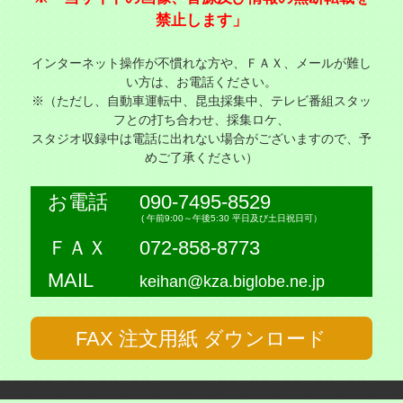
禁止します」
インターネット操作が不慣れな方や、ＦＡＸ、メールが難し
い方は、お電話ください。
※（ただし、自動車運転中、昆虫採集中、テレビ番組スタッ
フとの打ち合わせ、採集ロケ、
スタジオ収録中は電話に出れない場合がございますので、予
めご了承ください）
お電話
090-7495-8529
( 午前9:00～午後5:30 平日及び土日祝日可）
ＦＡＸ
072-858-8773
MAIL
keihan@kza.biglobe.ne.jp
FAX 注文用紙 ダウンロード