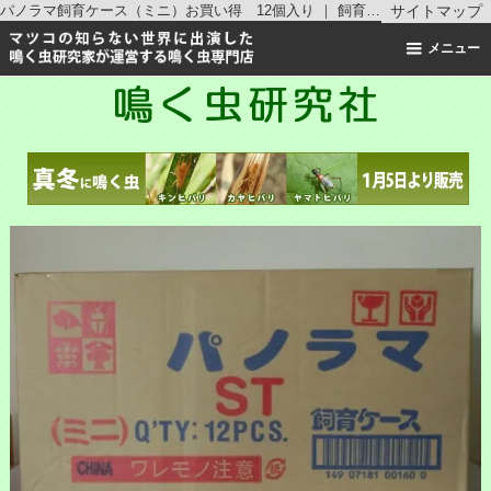
パノラマ飼育ケース（ミニ）お買い得 12個入り ｜ 飼育関連用品 ｜鳴く虫研究社 | スズムシ マツムシ キリギリス 通販
サイトマップ
メニュー