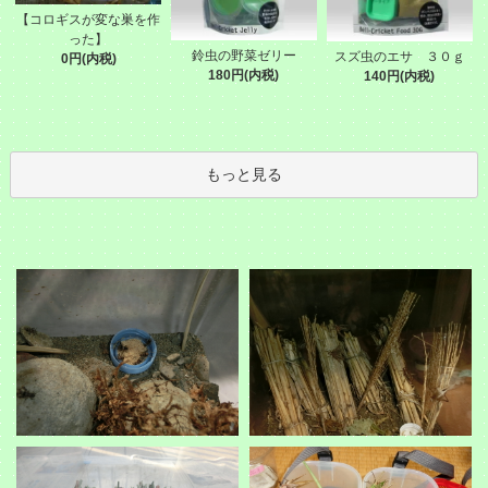
【コロギスが変な巣を作
った】
鈴虫の野菜ゼリー
スズ虫のエサ ３０ｇ
0円(内税)
180円(内税)
140円(内税)
もっと見る