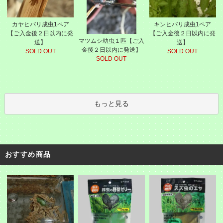
カヤヒバリ成虫1ペア
キンヒバリ成虫1ペア
【ご入金後２日以内に発
【ご入金後２日以内に発
マツムシ幼虫１匹【ご入
送】
送】
金後２日以内に発送】
SOLD OUT
SOLD OUT
SOLD OUT
もっと見る
おすすめ商品