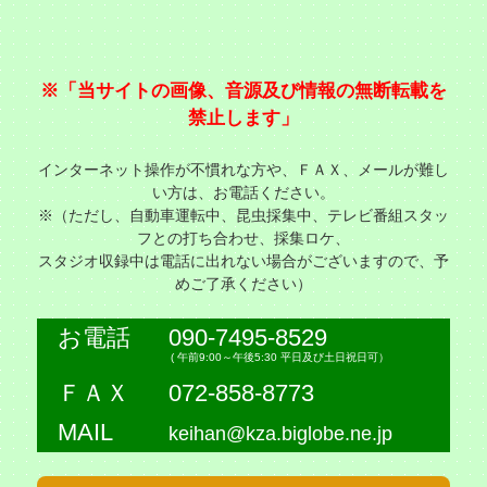
※「当サイトの画像、音源及び情報の無断転載を
禁止します」
インターネット操作が不慣れな方や、ＦＡＸ、メールが難し
い方は、お電話ください。
※（ただし、自動車運転中、昆虫採集中、テレビ番組スタッ
フとの打ち合わせ、採集ロケ、
スタジオ収録中は電話に出れない場合がございますので、予
めご了承ください）
お電話
090-7495-8529
( 午前9:00～午後5:30 平日及び土日祝日可）
ＦＡＸ
072-858-8773
MAIL
keihan@kza.biglobe.ne.jp