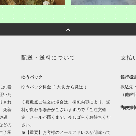
配送・送料について
支払
ゆうパック
銀行振
に到着
ゆうパック料金（ 大阪 から発送 ）
振込先
証いた
（他銀
りされ
※複数点ご注文の場合は、梱包内容により、送
郵便振
。死着
料が変わる場合がございますので「ご注文確
や翅、
定」メールが届くまで、今しばらくお待ちくだ
などの
さい。
ご了承
※【重要】お客様のメールアドレスが間違って