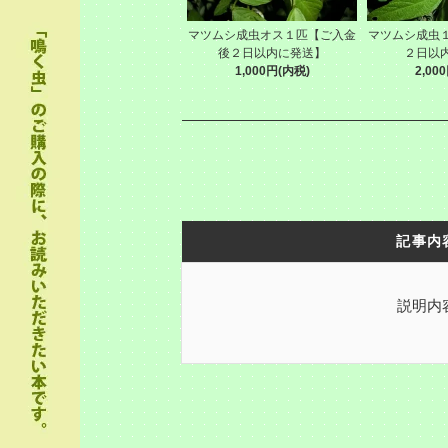
マツムシ成虫オス１匹【ご入金
マツムシ成虫
後２日以内に発送】
２日以
1,000円(内税)
2,00
記事内
説明内