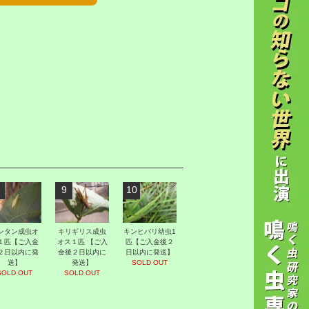
9
10
ンタン成虫オ
キリギリス成虫
キンヒバリ幼虫1
１匹【ご入金
オス１匹 【ご入
匹【ご入金後２
２日以内に発
金後２日以内に
日以内に発送】
送】
発送】
SOLD OUT
SOLD OUT
SOLD OUT