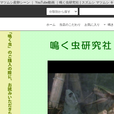
マツムシ産卵シーン ｜ YouTube動画 ｜鳴く虫研究社 | スズムシ マツムシ 
ホーム
当店のこだわり
お気に入り
鳴き