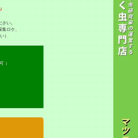
」
ださい。
採集ロケ、
い）
日可）