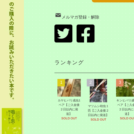
メルマガ登録・解除
ランキング
1
2
3
カヤヒバリ成虫1
キンヒバリ成
ペア【ご入金後
ペア【ご入
マツムシ幼虫１
２日以内に発
２日以内に
匹【ご入金後２
送】
送】
日以内に発送】
SOLD OUT
SOLD OU
SOLD OUT