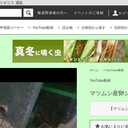
キリギリス 通販
報道関係者の方へ
イベントのご依頼
ログ
声視聴コーナー
YouTube動画
読み物
分類別から探す
目的別か
ホーム
>
YouTube動画
YouTube動画
マツムシ産卵
【マツム
お気に入りに