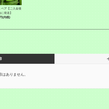
１ペア【ご入金後
内に発送】
0円(内税)
容
容はありません。