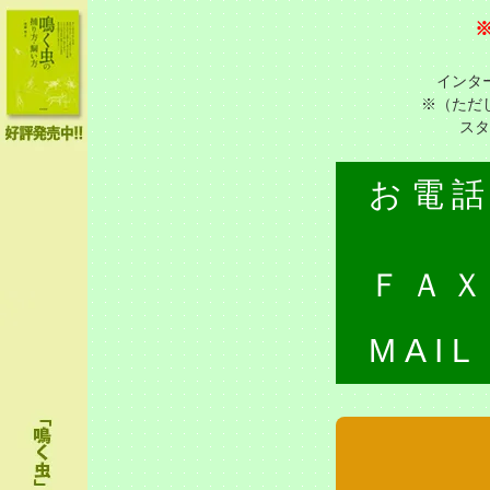
インタ
※（ただ
スタ
お電
ＦＡ
MAIL