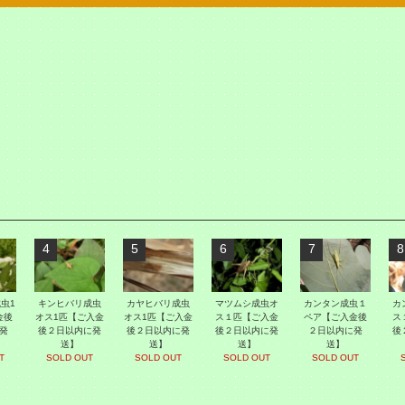
4
5
6
7
8
虫1
キンヒバリ成虫
カヤヒバリ成虫
マツムシ成虫オ
カンタン成虫１
カ
金後
オス1匹【ご入金
オス1匹【ご入金
ス１匹【ご入金
ペア【ご入金後
ス
発
後２日以内に発
後２日以内に発
後２日以内に発
２日以内に発
後
送】
送】
送】
送】
T
SOLD OUT
SOLD OUT
SOLD OUT
SOLD OUT