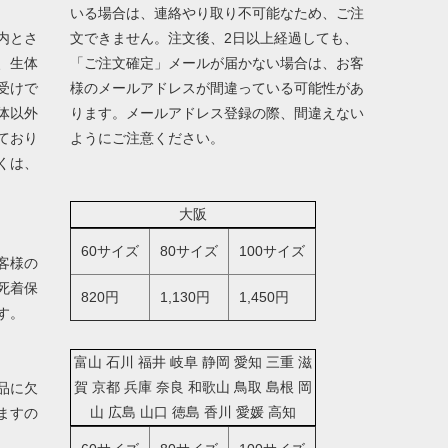
いる場合は、連絡やり取り不可能なため、ご注
内とさ
文できません。注文後、2日以上経過しても、
、生体
「ご注文確定」メールが届かない場合は、お客
受けで
様のメールアドレスが間違っている可能性があ
体以外
ります。メールアドレス登録の際、間違えない
ており
ようにご注意ください。
くは、
大阪
60サイズ
80サイズ
100サイズ
客様の
死着保
820円
1,130円
1,450円
す。
富山 石川 福井 岐阜 静岡 愛知 三重 滋
賀 京都 兵庫 奈良 和歌山 鳥取 島根 岡
品に欠
山 広島 山口 徳島 香川 愛媛 高知
ますの