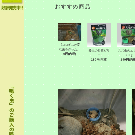
おすすめ商品
【コロギスが変
な巣を作った】
鈴虫の野菜ゼリ
スズ虫の
0円(内税)
ー
３０ｇ
180円(内税)
140円(内税