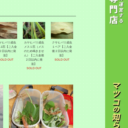
ヤヒバリ成虫
カヤヒバリ成虫
クサヒバリ成虫
ス1匹【ご入金
メス１匹（メス
１ペア【ご入金
２日以内に発
のため鳴きませ
後２日以内に発
送】
ん）【ご入金後
送】
SOLD OUT
２日以内に発
SOLD OUT
送】
SOLD OUT