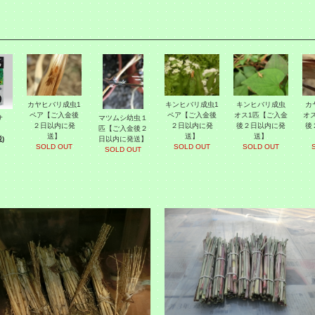
カヤヒバリ成虫1
キンヒバリ成虫1
キンヒバリ成虫
カ
ペア【ご入金後
ペア【ご入金後
オス1匹【ご入金
オ
エサ
マツムシ幼虫１
２日以内に発
２日以内に発
後２日以内に発
後
匹【ご入金後２
送】
送】
送】
)
日以内に発送】
SOLD OUT
SOLD OUT
SOLD OUT
SOLD OUT