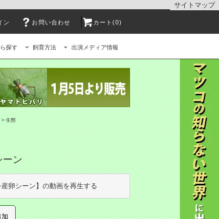
サイトマップ
イン
お問い合わせ
カート(0)
ら探す
飼育方法
出演メディア情報
>
生態
シーン
シ産卵シーン】の動画を再生する
追加