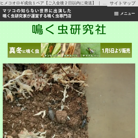
ヒメコオロギ成虫１ペア【ご入金後２日以内に発送】 ｜ コオロギの仲間 ｜鳴く虫研究社 | スズムシ マツムシ キリギリス 通販
サイトマップ
メニュー