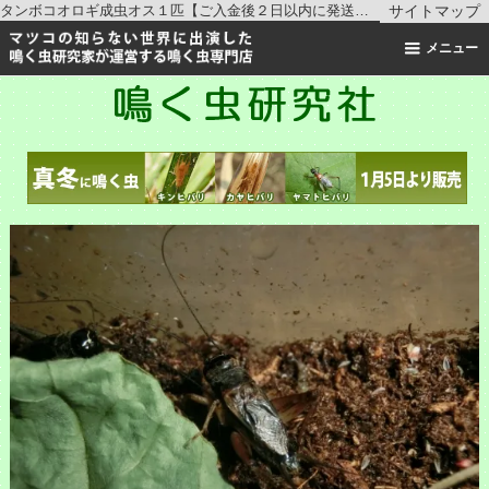
タンボコオロギ成虫オス１匹【ご入金後２日以内に発送】 ｜ コオロギの仲間 ｜鳴く虫研究社 | スズムシ マツムシ キリギリス 通販
サイトマップ
メニュー