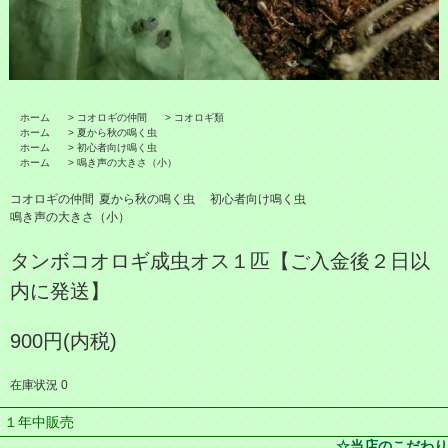
ホーム
>
コオロギの仲間
>
コオロギ類
ホーム
>
夏から秋の鳴く虫
ホーム
>
初心者向け鳴く虫
ホーム
>
鳴き声の大きさ（小）
コオロギの仲間
夏から秋の鳴く虫
初心者向け鳴く虫
鳴き声の大きさ（小）
タンボコオロギ成虫オス１匹【ご入金後２日以
内に発送】
900円(内税)
在庫状況 0
１年中販売
☆当店のこだわり