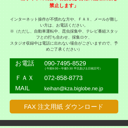
禁止します」
インターネット操作が不慣れな方や、ＦＡＸ、メールが難し
い方は、お電話ください。
※（ただし、自動車運転中、昆虫採集中、テレビ番組スタッ
フとの打ち合わせ、採集ロケ、
スタジオ収録中は電話に出れない場合がございますので、予
めご了承ください）
お電話
090-7495-8529
( 午前9:00～午後5:30 平日及び土日祝日可）
ＦＡＸ
072-858-8773
MAIL
keihan@kza.biglobe.ne.jp
FAX 注文用紙 ダウンロード