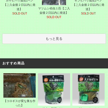
カヤヒバリ成虫1ペア
キンヒバリ成虫1ペア
【ご入金後２日以内に発
【ご入金後２日以内に発
マツムシ幼虫１匹【ご入
送】
送】
金後２日以内に発送】
SOLD OUT
SOLD OUT
SOLD OUT
もっと見る
おすすめ商品
【コロギスが変な巣を作
った】