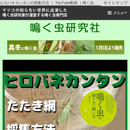
ヒロバネカンタンの採集方法 ｜ YouTube動画 ｜鳴く虫研究社 | スズムシ マツムシ キリギリス 通販
サイトマップ
メニュー