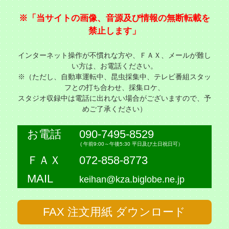
※「当サイトの画像、音源及び情報の無断転載を
禁止します」
インターネット操作が不慣れな方や、ＦＡＸ、メールが難し
い方は、お電話ください。
※（ただし、自動車運転中、昆虫採集中、テレビ番組スタッ
フとの打ち合わせ、採集ロケ、
スタジオ収録中は電話に出れない場合がございますので、予
めご了承ください）
お電話
090-7495-8529
( 午前9:00～午後5:30 平日及び土日祝日可）
ＦＡＸ
072-858-8773
MAIL
keihan@kza.biglobe.ne.jp
FAX 注文用紙 ダウンロード