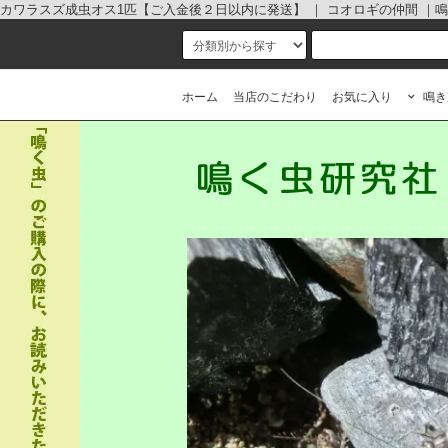
カワラスズ成虫オス1匹【ご入金後２日以内に発送】 ｜ コオロギの仲間 ｜鳴く
ホーム
当店のこだわり
お気に入り
鳴き