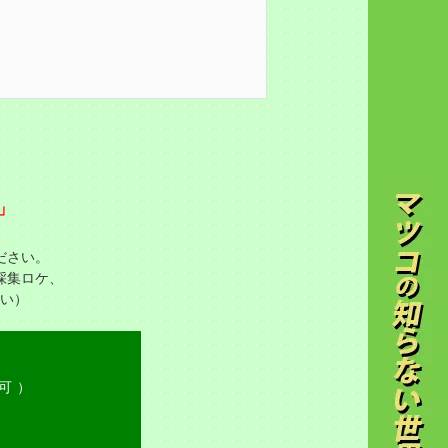
」
ださい。
採集ロケ、
い）
日可）