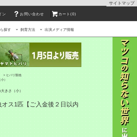
サイトマップ
イン
お問い合わせ
カート(0)
ら探す
飼育方法
出演メディア情報
>
ヒバリ類他
（小）
の大きさ（小）
虫オス1匹【ご入金後２日以内