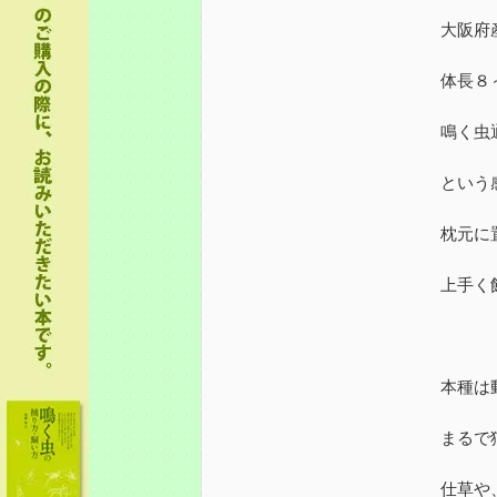
大阪府
体長８
鳴く虫
という
枕元に
上手く
本種は
まるで
仕草や