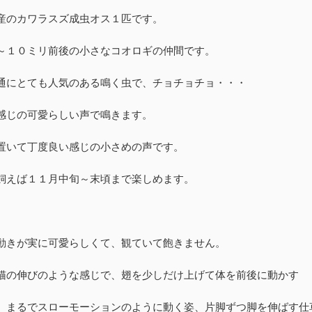
産のカワラスズ成虫オス１匹です。
～１０ミリ前後の小さなコオロギの仲間です。
通にとても人気のある鳴く虫で、チョチョチョ・・・
感じの可愛らしい声で鳴きます。
置いて丁度良い感じの小さめの声です。
飼えば１１月中旬～末頃まで楽しめます。
動きが実に可愛らしくて、観ていて飽きません。
猫の伸びのような感じで、翅を少しだけ上げて体を前後に動かす
、まるでスローモーションのように動く姿、片脚ずつ脚を伸ばす仕