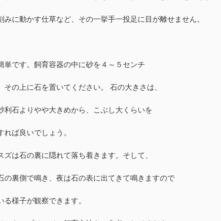
刻みに動かす仕草など、その一挙手一投足に目が離せません。
簡単です。飼育容器の中に砂を４～５センチ
、その上に石を置いてください。 石の大きさは、
砂利石よりやや大きめから、こぶし大くらいを
すれば良いでしょう。
スズは石の裏に隠れて落ち着きます。そして、
石の裏側で鳴き、夜は石の表に出てきて鳴きますので
いる様子が観察できます。