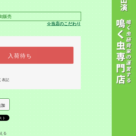
旬販売
☆当店のこだわり
入荷待ち
く表記
追加
える