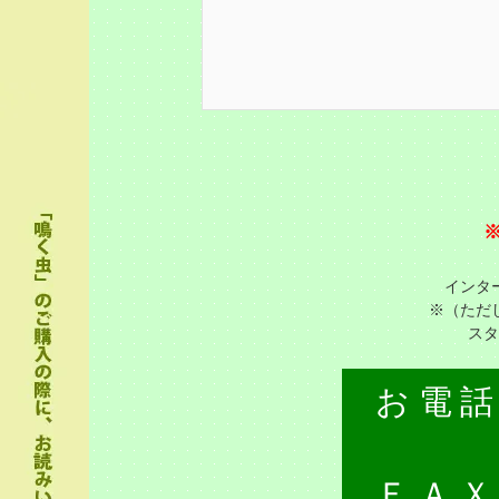
インタ
※（ただ
スタ
お電
ＦＡ