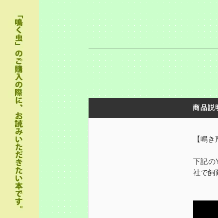
商品説
【鳴き
下記の
社で飼