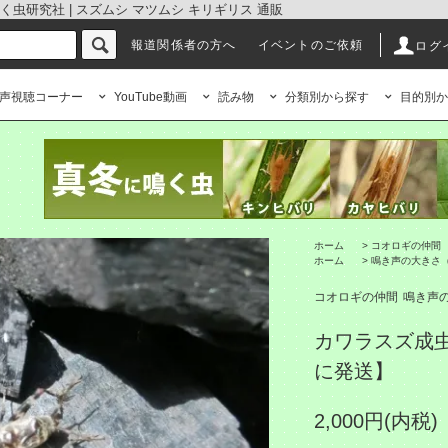
虫研究社 | スズムシ マツムシ キリギリス 通販
報道関係者の方へ
イベントのご依頼
ログ
声視聴コーナー
YouTube動画
読み物
分類別から探す
目的別か
ホーム
>
コオロギの仲間
ホーム
>
鳴き声の大きさ
コオロギの仲間
鳴き声
カワラスズ成
に発送】
2,000円(内税)