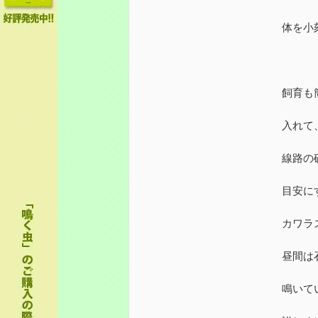
体を小
飼育も
入れて
線路の
目安に
カワラ
昼間は
鳴いて