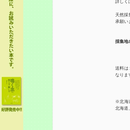
詳しく
天然採
承願い
採集地
送料は
なりま
※北海
北海道