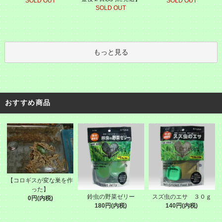
SOLD OUT
SOLD OUT
SOLD OUT
もっと見る
おすすめ商品
【コロギスが変な巣を作
った】
鈴虫の野菜ゼリー
スズ虫のエサ ３０ｇ
0円(内税)
180円(内税)
140円(内税)