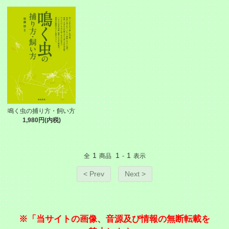
鳴く虫の捕り方・飼い方
1,980円(内税)
1
1
1
全
商品
-
表示
< Prev
Next >
※「当サイトの画像、音源及び情報の無断転載を