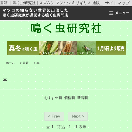
書籍 ｜鳴く虫研究社 | スズムシ マツムシ キリギリス 通販
サイトマップ
メニュー
ホーム
>
書籍
>
本
本
おすすめ順
価格順
新着順
< Prev
Next >
1
商品
1
1
全
-
表示