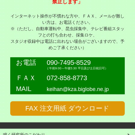
禁止します」
インターネット操作が不慣れな方や、ＦＡＸ、メールが難し
い方は、お電話ください。
※（ただし、自動車運転中、昆虫採集中、テレビ番組スタッ
フとの打ち合わせ、採集ロケ、
スタジオ収録中は電話に出れない場合がございますので、予
めご了承ください）
お電話
090-7495-8529
( 午前9:00～午後5:30 平日及び土日祝日可）
ＦＡＸ
072-858-8773
MAIL
keihan@kza.biglobe.ne.jp
FAX 注文用紙 ダウンロード
鳴く研究所のこだわり