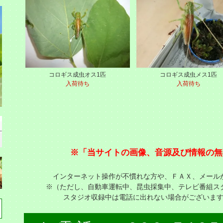
コロギス成虫オス1匹
コロギス成虫メス1匹
入荷待ち
入荷待ち
※「当サイトの画像、音源及び情報の無
インターネット操作が不慣れな方や、ＦＡＸ、メール
※（ただし、自動車運転中、昆虫採集中、テレビ番組ス
スタジオ収録中は電話に出れない場合がございま