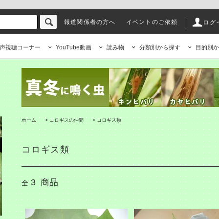
報道関係者の方へ
イベントのご依頼
ログ
声視聴コーナー
YouTube動画
読み物
分類別から探す
目的別か
ホーム
>
コロギスの仲間
>
コロギス類
コロギス類
3
商品
全