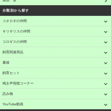
製品一覧
分類別から探す
コオロギの仲間
キリギリスの仲間
コロギスの仲間
飼育関連用品
書籍
飼育セット
鳴き声視聴コーナー
読み物
YouTube動画