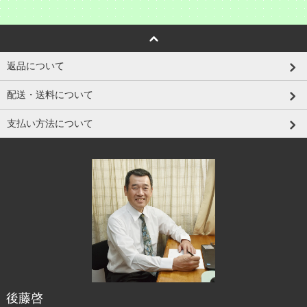
返品について
配送・送料について
支払い方法について
後藤啓