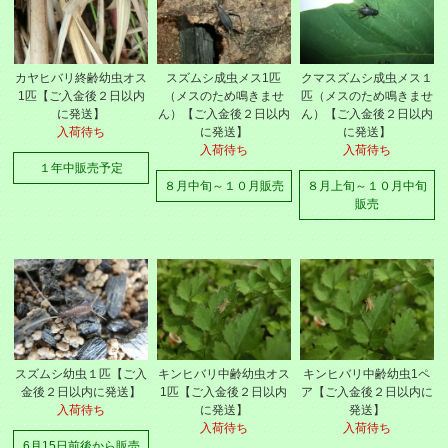
カヤヒバリ終齢幼虫オス
スズムシ成虫メス1匹
クマスズムシ成虫メス１
1匹【ご入金後２日以内
（メスのため鳴きませ
匹（メスのため鳴きませ
に発送】
ん）【ご入金後２日以内
ん）【ご入金後２日以内
入荷待ち
に発送】
に発送】
入荷待ち
入荷待ち
１年中販売予定
８月中旬～１０月販売
８月上旬～１０月中旬
販売
スズムシ幼虫１匹【ご入
キンヒバリ中齢幼虫オス
キンヒバリ中齢幼虫1ペ
金後２日以内に発送】
1匹【ご入金後２日以内
ア【ご入金後２日以内に
入荷待ち
に発送】
発送】
入荷待ち
入荷待ち
6月15日前後から販売