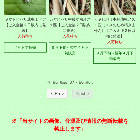
ヤマトヒバリ成虫１ペア
カヤヒバリ中齢幼虫オス
カヤヒバリ中齢幼虫メス
【ご入金後２日以内に発
１匹【ご入金後２日以内
１匹（メスのため鳴きま
送】
に発送】
せん）【ご入金後２日以
入荷待ち
入荷待ち
内に発送】
入荷待ち
7月下旬販売
９月下旬～翌年４月下
旬販売
９月下旬～翌年４月下
旬販売
66
37
66
全
商品
-
表示
< Prev
Next >
※「当サイトの画像、音源及び情報の無断転載を
禁止します」