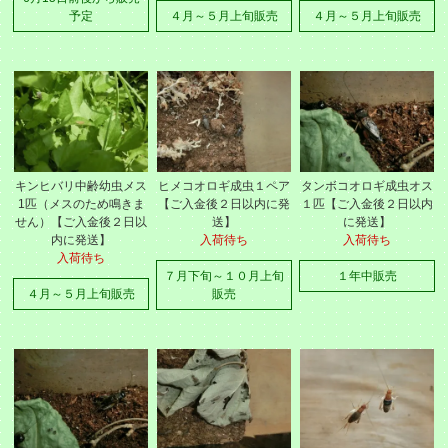
予定
４月～５月上旬販売
４月～５月上旬販売
キンヒバリ中齢幼虫メス
ヒメコオロギ成虫１ペア
タンボコオロギ成虫オス
1匹（メスのため鳴きま
【ご入金後２日以内に発
１匹【ご入金後２日以内
せん）【ご入金後２日以
送】
に発送】
内に発送】
入荷待ち
入荷待ち
入荷待ち
７月下旬～１０月上旬
１年中販売
４月～５月上旬販売
販売