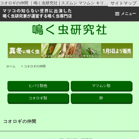
コオロギの仲間 ｜鳴く虫研究社 | スズムシ マツムシ キリギリス 通販
サイトマップ
メニュー
ホーム
>
コオロギの仲間
ヒバリ類他
マツムシ類
コオロギ類
卵
コオロギの仲間