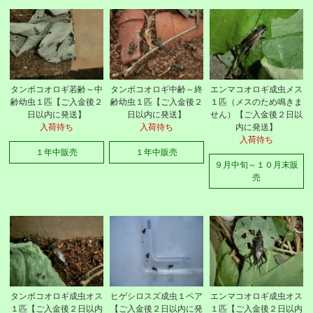
タンボコオロギ若齢～中
タンボコオロギ中齢～終
エンマコオロギ成虫メス
齢幼虫１匹【ご入金後２
齢幼虫１匹【ご入金後２
１匹（メスのため鳴きま
日以内に発送】
日以内に発送】
せん）【ご入金後２日以
入荷待ち
入荷待ち
内に発送】
入荷待ち
１年中販売
１年中販売
９月中旬～１０月末販
売
タンボコオロギ成虫オス
ヒゲシロスズ成虫１ペア
エンマコオロギ成虫オス
１匹【ご入金後２日以内
【ご入金後２日以内に発
１匹【ご入金後２日以内