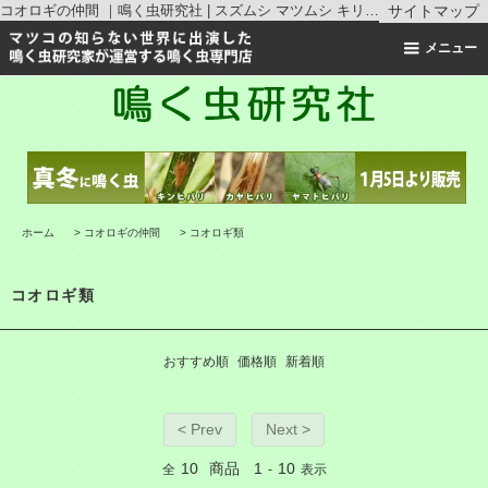
コオロギの仲間 ｜鳴く虫研究社 | スズムシ マツムシ キリギリス 通販
サイトマップ
メニュー
ホーム
>
コオロギの仲間
>
コオロギ類
コオロギ類
おすすめ順
価格順
新着順
< Prev
Next >
10
商品
1
10
全
-
表示