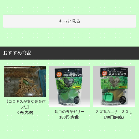
もっと見る
おすすめ商品
【コロギスが変な巣を作
った】
鈴虫の野菜ゼリー
スズ虫のエサ ３０ｇ
0円(内税)
180円(内税)
140円(内税)