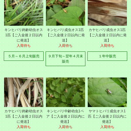
キンヒバリ終齢幼虫オス
キンヒバリ成虫オス1匹
カヤヒバリ成虫オス1匹
1匹【ご入金後２日以内
【ご入金後２日以内に発
【ご入金後２日以内に発
に発送】
送】
送】
入荷待ち
入荷待ち
入荷待ち
５月～６月上旬販売
９月下旬～翌年４月末
１年中販売
販売
カヤヒバリ終齢幼虫オス
キンヒバリ中齢幼虫1ペ
ヤマトヒバリ成虫オス1
1匹【ご入金後２日以内
ア【ご入金後２日以内に
匹【ご入金後２日以内に
に発送】
発送】
発送】
入荷待ち
入荷待ち
入荷待ち