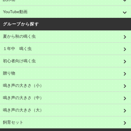
YouTube動画
グループから探す
夏から秋の鳴く虫
１年中 鳴く虫
初心者向け鳴く虫
贈り物
鳴き声の大きさ（小）
鳴き声の大きさ（中）
鳴き声の大きさ（大）
飼育セット