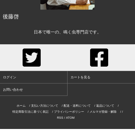
後藤啓
日本で唯一の、鳴く虫専門店です。
ログイン
カートを見る
お問い合わせ
ホーム
/
支払い方法について
/
配送・送料について
/
返品について
/
特定商取引法に基づく表記
/
プライバシーポリシー
/
メルマガ登録・解除
/ /
RSS
/
ATOM