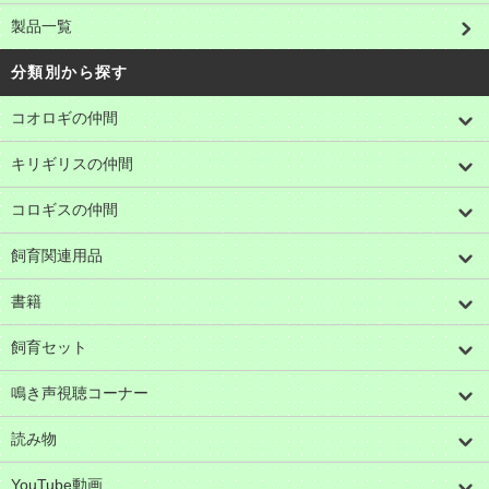
製品一覧
分類別から探す
コオロギの仲間
キリギリスの仲間
コロギスの仲間
飼育関連用品
書籍
飼育セット
鳴き声視聴コーナー
読み物
YouTube動画