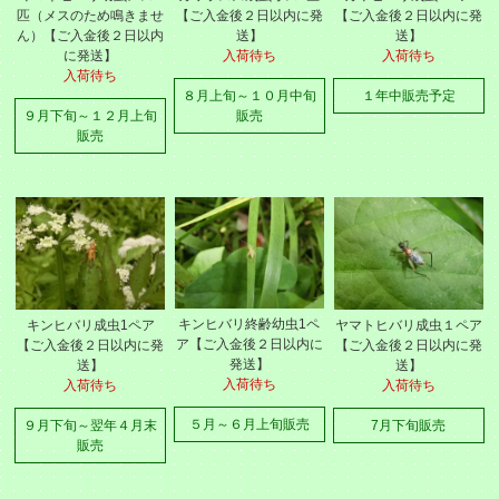
匹（メスのため鳴きませ
【ご入金後２日以内に発
【ご入金後２日以内に発
ん）【ご入金後２日以内
送】
送】
に発送】
入荷待ち
入荷待ち
入荷待ち
８月上旬～１０月中旬
１年中販売予定
９月下旬～１２月上旬
販売
販売
キンヒバリ終齢幼虫1ペ
キンヒバリ成虫1ペア
ヤマトヒバリ成虫１ペア
ア【ご入金後２日以内に
【ご入金後２日以内に発
【ご入金後２日以内に発
発送】
送】
送】
入荷待ち
入荷待ち
入荷待ち
５月～６月上旬販売
９月下旬～翌年４月末
7月下旬販売
販売