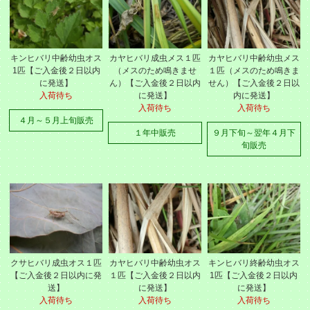
キンヒバリ中齢幼虫オス
カヤヒバリ成虫メス１匹
カヤヒバリ中齢幼虫メス
1匹【ご入金後２日以内
（メスのため鳴きませ
１匹（メスのため鳴きま
に発送】
ん）【ご入金後２日以内
せん）【ご入金後２日以
入荷待ち
に発送】
内に発送】
入荷待ち
入荷待ち
４月～５月上旬販売
１年中販売
９月下旬～翌年４月下
旬販売
クサヒバリ成虫オス１匹
カヤヒバリ中齢幼虫オス
キンヒバリ終齢幼虫オス
【ご入金後２日以内に発
１匹【ご入金後２日以内
1匹【ご入金後２日以内
送】
に発送】
に発送】
入荷待ち
入荷待ち
入荷待ち