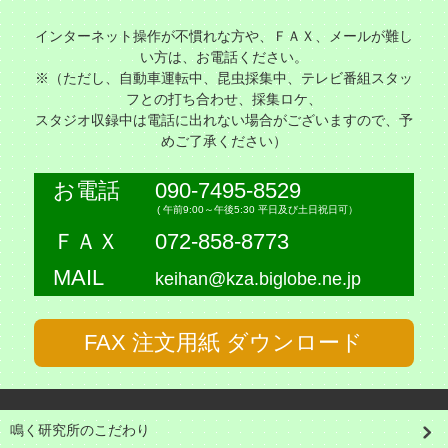
インターネット操作が不慣れな方や、ＦＡＸ、メールが難し
い方は、お電話ください。
※（ただし、自動車運転中、昆虫採集中、テレビ番組スタッ
フとの打ち合わせ、採集ロケ、
スタジオ収録中は電話に出れない場合がございますので、予
めご了承ください）
お電話
090-7495-8529
( 午前9:00～午後5:30 平日及び土日祝日可）
ＦＡＸ
072-858-8773
MAIL
keihan@kza.biglobe.ne.jp
FAX 注文用紙 ダウンロード
鳴く研究所のこだわり