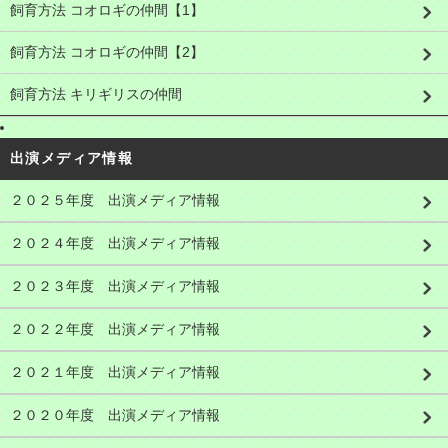
飼育方法 コオロギの仲間【1】
飼育方法 コオロギの仲間【2】
飼育方法 キリギリスの仲間
出演メディア情報
２０２５年度 出演メディア情報
２０２４年度 出演メディア情報
２０２３年度 出演メディア情報
２０２２年度 出演メディア情報
２０２１年度 出演メディア情報
２０２０年度 出演メディア情報