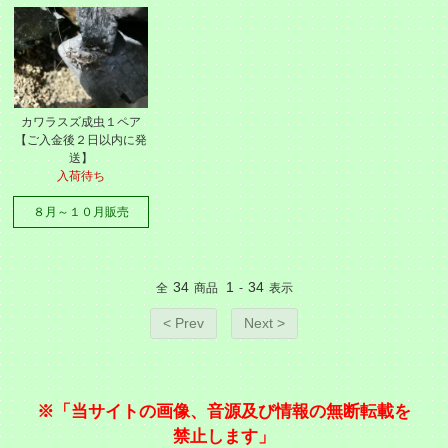
カワラスズ成虫１ペア
【ご入金後２日以内に発
送】
入荷待ち
８月～１０月販売
34
1
34
全
商品
-
表示
< Prev
Next >
※「当サイトの画像、音源及び情報の無断転載を
禁止します」