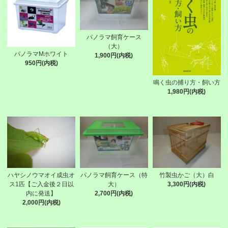
パノラマ飼育ケース
（大）
パノラマMホワイト
1,900円(内税)
950円(内税)
鳴く虫の捕り方・飼い方
1,980円(内税)
ハヤシノウマオイ成虫オ
パノラマ飼育ケース（特
竹製虫かご（大）白
ス1匹【ご入金後２日以
大）
3,300円(内税)
内に発送】
2,700円(内税)
2,000円(内税)