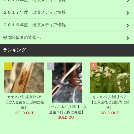
２０１７年度 出演メディア情報
２０１６年度 出演メディア情報
報道関係者の皆様へ
ランキング
1
2
3
カヤヒバリ成虫1ペア
キンヒバリ成虫1ペア
【ご入金後２日以内に発
【ご入金後２日以内に発
マツムシ幼虫１匹【ご入
送】
送】
金後２日以内に発送】
SOLD OUT
SOLD OUT
SOLD OUT